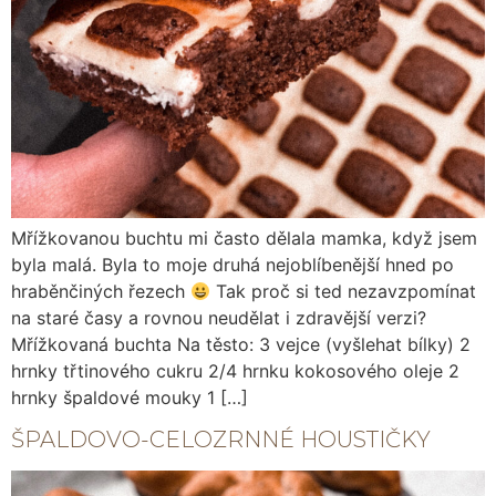
Mřížkovanou buchtu mi často dělala mamka, když jsem
byla malá. Byla to moje druhá nejoblíbenější hned po
hraběnčiných řezech
Tak proč si ted nezavzpomínat
na staré časy a rovnou neudělat i zdravější verzi?
Mřížkovaná buchta Na těsto: 3 vejce (vyšlehat bílky) 2
hrnky třtinového cukru 2/4 hrnku kokosového oleje 2
hrnky špaldové mouky 1 […]
ŠPALDOVO-CELOZRNNÉ HOUSTIČKY