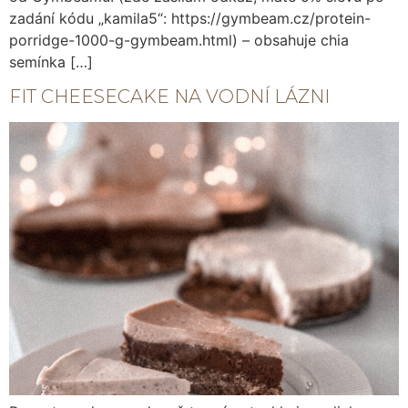
zadání kódu „kamila5“: https://gymbeam.cz/protein-
porridge-1000-g-gymbeam.html) – obsahuje chia
semínka […]
FIT CHEESECAKE NA VODNÍ LÁZNI