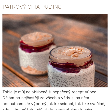
PATROVÝ CHIA PUDING
Tohle je můj nejoblíbenější nepečený recept vůbec.
Dělám ho nejčastěji ze všech a vždy si na něm
pochutnám. Je výborný jak ke snídani, tak i ke svačině,
kdy si ho můžete udělat do uzavíratelné sklenice