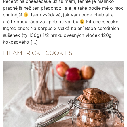
Recept na cheesecake už tu mám, tenhle je malinko
pracnější než ten předchozí, ale je také podle mě o moc
chutnější
Jsem zvědavá, jak vám bude chutnat a
určitě budu ráda za zpětnou vazbu
Fit cheesecake
Ingredience: Na korpus 2 velká balení Bebe cereálních
sušenek (ty 130g) 1/2 hrnku ovesných vloček 120g
kokosového […]
FIT AMERICKÉ COOKIES