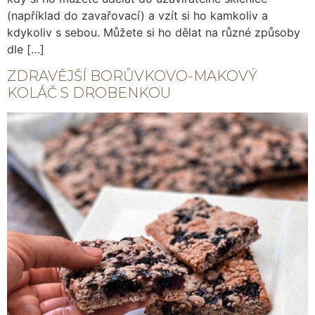
(například do zavařovací) a vzít si ho kamkoliv a
kdykoliv s sebou. Můžete si ho dělat na různé způsoby
dle […]
ZDRAVĚJŠÍ BORŮVKOVO-MAKOVÝ
KOLÁČ S DROBENKOU