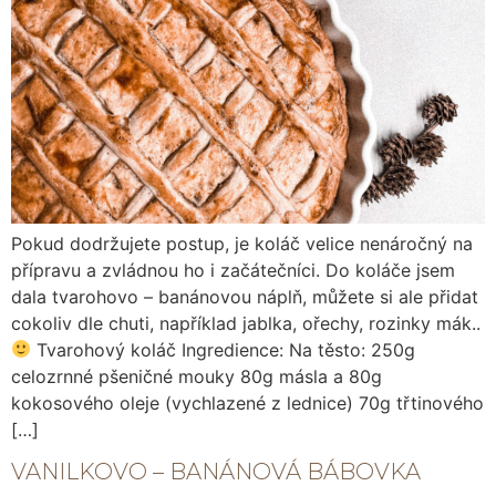
Pokud dodržujete postup, je koláč velice nenáročný na
přípravu a zvládnou ho i začátečníci. Do koláče jsem
dala tvarohovo – banánovou náplň, můžete si ale přidat
cokoliv dle chuti, například jablka, ořechy, rozinky mák..
Tvarohový koláč Ingredience: Na těsto: 250g
celozrnné pšeničné mouky 80g másla a 80g
kokosového oleje (vychlazené z lednice) 70g třtinového
[…]
VANILKOVO – BANÁNOVÁ BÁBOVKA