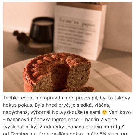
Tenhle recept mě opravdu moc překvapil, byl to takový
hokus pokus. Byla hned pryč, je sladká, vláčná,
nadýchaná, výborná! No..vyzkoušejte sami
Vanilkovo
– banánová bábovka Ingredience: 1 banán 2 vejce
(vyšlehat bílky) 2 odměrky „Banana protein porridge“
od Gymbeamu. (zde zasílám odkaz, máte 5% slevu po