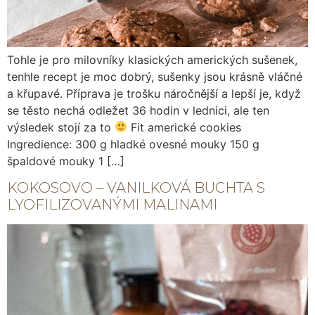
Tohle je pro milovníky klasických amerických sušenek,
tenhle recept je moc dobrý, sušenky jsou krásně vláčné
a křupavé. Příprava je trošku náročnější a lepší je, když
se těsto nechá odležet 36 hodin v lednici, ale ten
výsledek stojí za to
Fit americké cookies
Ingredience: 300 g hladké ovesné mouky 150 g
špaldové mouky 1 […]
KOKOSOVO – VANILKOVÁ BUCHTA S
LYOFILIZOVANÝMI MALINAMI